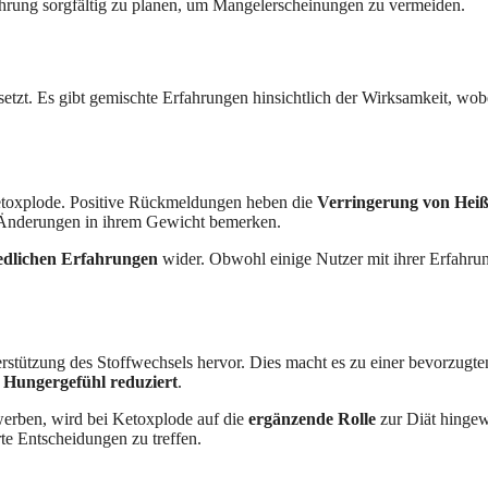
nährung sorgfältig zu planen, um Mangelerscheinungen zu vermeiden.
esetzt. Es gibt gemischte Erfahrungen hinsichtlich der Wirksamkeit, w
toxplode. Positive Rückmeldungen heben die
Verringerung von Hei
n Änderungen in ihrem Gewicht bemerken.
edlichen Erfahrungen
wider. Obwohl einige Nutzer mit ihrer Erfahrun
stützung des Stoffwechsels hervor. Dies macht es zu einer bevorzugten
s
Hungergefühl reduziert
.
werben, wird bei Ketoxplode auf die
ergänzende Rolle
zur Diät hingewi
rte Entscheidungen zu treffen.