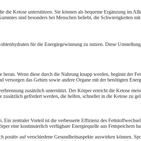
ie die Ketose unterstützen. Sie können als bequeme Ergänzung im Alltag
ummies sind besonders bei Menschen beliebt, die Schwierigkeiten mit 
Kohlenhydraten für die Energiegewinnung zu nutzen. Diese Umstellung k
lle heran. Wenn diese durch die Nahrung knapp werden, beginnt der Fet
nd versorgen das Gehirn sowie andere Organe mit der benötigten Energ
tverbrennung zusätzlich unterstützt. Der Körper erreicht die Ketose mei
usätzlich gefördert werden, die helfen, schneller in die Ketose zu ge
n. Ein zentraler Vorteil ist die verbesserte Effizienz des Fettstoffwech
örper eine kontinuierlich verfügbare Energiequelle aus Fettspeichern ha
ch positiv auf verschiedene Gesundheitsaspekte auswirken können. Sport