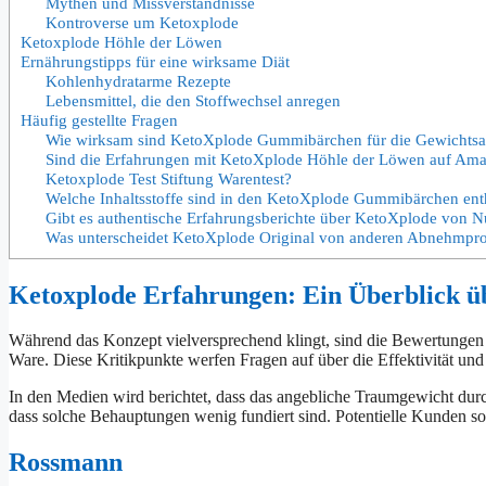
Mythen und Missverständnisse
Kontroverse um Ketoxplode
Ketoxplode Höhle der Löwen
Ernährungstipps für eine wirksame Diät
Kohlenhydratarme Rezepte
Lebensmittel, die den Stoffwechsel anregen
Häufig gestellte Fragen
Wie wirksam sind KetoXplode Gummibärchen für die Gewichts
Sind die Erfahrungen mit KetoXplode Höhle der Löwen auf Am
Ketoxplode Test Stiftung Warentest?
Welche Inhaltsstoffe sind in den KetoXplode Gummibärchen ent
Gibt es authentische Erfahrungsberichte über KetoXplode von Nu
Was unterscheidet KetoXplode Original von anderen Abnehmpr
Ketoxplode Erfahrungen: Ein Überblick üb
Während das Konzept vielversprechend klingt, sind die Bewertungen 
Ware. Diese Kritikpunkte werfen Fragen auf über die Effektivität und
In den Medien wird berichtet, dass das angebliche Traumgewicht dur
dass solche Behauptungen wenig fundiert sind. Potentielle Kunden sol
Rossmann