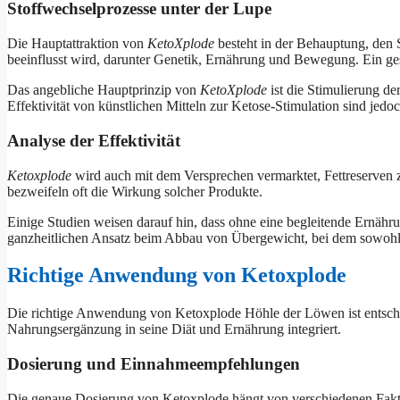
Stoffwechselprozesse unter der Lupe
Die Hauptattraktion von
KetoXplode
besteht in der Behauptung, den 
beeinflusst wird, darunter Genetik, Ernährung und Bewegung. Ein ges
Das angebliche Hauptprinzip von
KetoXplode
ist die Stimulierung de
Effektivität von künstlichen Mitteln zur Ketose-Stimulation sind jedo
Analyse der Effektivität
Ketoxplode
wird auch mit dem Versprechen vermarktet, Fettreserven z
bezweifeln oft die Wirkung solcher Produkte.
Einige Studien weisen darauf hin, dass ohne eine begleitende Ernährun
ganzheitlichen Ansatz beim Abbau von Übergewicht, bei dem sowohl E
Richtige Anwendung von Ketoxplode
Die richtige Anwendung von Ketoxplode Höhle der Löwen ist entschei
Nahrungsergänzung in seine Diät und Ernährung integriert.
Dosierung und Einnahmeempfehlungen
Die genaue Dosierung von Ketoxplode hängt von verschiedenen Faktor