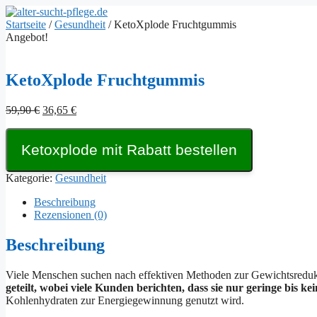
Zum
Inhalt
Startseite
/
Gesundheit
/ KetoXplode Fruchtgummis
springen
Angebot!
KetoXplode Fruchtgummis
Ursprünglicher
Aktueller
59,90
€
36,65
€
Preis
Preis
war:
ist:
Ketoxplode mit Rabatt bestellen
59,90 €
36,65 €.
Kategorie:
Gesundheit
Beschreibung
Rezensionen (0)
Beschreibung
Viele Menschen suchen nach effektiven Methoden zur Gewichtsreduk
geteilt, wobei viele Kunden berichten, dass sie nur geringe bis k
Kohlenhydraten zur Energiegewinnung genutzt wird.