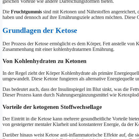
gleichen Vorteile wie andere Darreichungsformen bieten.
Die
Fruchtgummis
sind mit Ketonen und Nährstoffen angereichert, d
haben und dennoch auf ihre Ernährungsziele achten möchten. Diese G
Grundlagen der Ketose
Der Prozess der Ketose ermöglicht es dem Körper, Fett anstelle von 
Zusammenhang mit einer kohlenhydratarmen Ernährung.
Von Kohlenhydraten zu Ketonen
In der Regel zieht der Körper Kohlenhydrate als primäre Energieque
umgewandelt. Diese Ketone fungieren als alternative Energiequelle u
Das bedeutet auch, dass der Insulinspiegel im Blut sinkt, was die Fet
Dieser Prozess kann durch Nahrungsergänzungsmittel wie Ketoxplode z
Vorteile der ketogenen Stoffwechsellage
Der Eintritt in die Ketose kann mehrere gesundheitliche Vorteile biete
von gesteigerter mentaler Klarheit und konstanterer Energie, da der K
Darüber hinaus weist Ketose anti-inflammatorische Effekte auf, die si