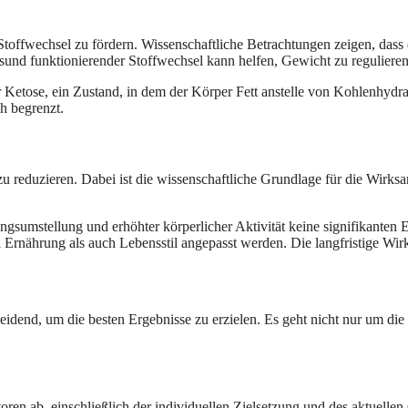
Stoffwechsel zu fördern. Wissenschaftliche Betrachtungen zeigen, dass
und funktionierender Stoffwechsel kann helfen, Gewicht zu regulieren
r Ketose, ein Zustand, in dem der Körper Fett anstelle von Kohlenhydrat
ch begrenzt.
u reduzieren. Dabei ist die wissenschaftliche Grundlage für die Wirks
gsumstellung und erhöhter körperlicher Aktivität keine signifikanten E
rnährung als auch Lebensstil angepasst werden. Die langfristige Wir
dend, um die besten Ergebnisse zu erzielen. Es geht nicht nur um die
en ab, einschließlich der individuellen Zielsetzung und des aktuelle