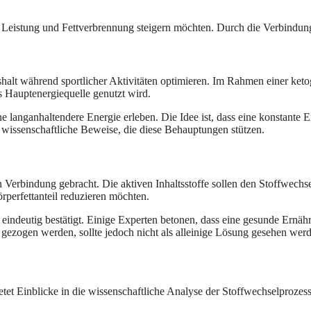
re Leistung und Fettverbrennung steigern möchten. Durch die Verbindung 
lt während sportlicher Aktivitäten optimieren. Im Rahmen einer ketog
ls Hauptenergiequelle genutzt wird.
ine langanhaltendere Energie erleben. Die Idee ist, dass eine konstant
e wissenschaftliche Beweise, die diese Behauptungen stützen.
 Verbindung gebracht. Die aktiven Inhaltsstoffe sollen den Stoffwechs
örperfettanteil reduzieren möchten.
t eindeutig bestätigt. Einige Experten betonen, dass eine gesunde Ern
gezogen werden, sollte jedoch nicht als alleinige Lösung gesehen wer
etet Einblicke in die wissenschaftliche Analyse der Stoffwechselprozes