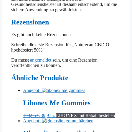
Gesundheitsdienstleister ist deshalb entscheidend, um die
sichere Anwendung zu gewährleisten.
Rezensionen
Es gibt noch keine Rezensionen.
Schreibe die erste Rezension für „Naturecan CBD Öl
hochdosiert 50%“
Du musst
angemeldet
sein, um eine Rezension
veröffentlichen zu können.
Ähnliche Produkte
Angebot!
Libonex Me Gummies
Ursprünglicher
Aktueller
109,95
€
39,97
€
LIBONEX mit Rabatt bestellen
Preis
Preis
Angebot!
war:
ist:
109,95 €
39,97 €.